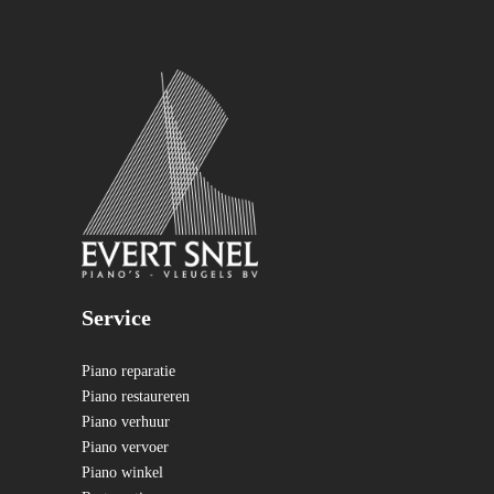
Service
Piano reparatie
Piano restaureren
Piano verhuur
Piano vervoer
Piano winkel