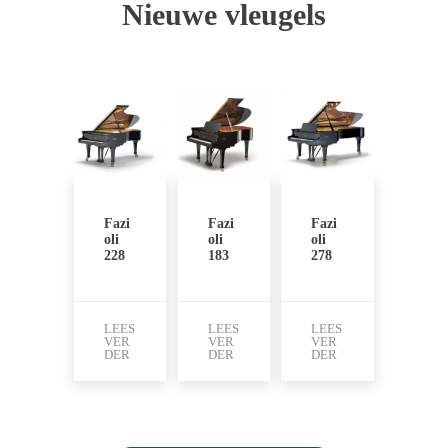
Nieuwe vleugels
Fazi
Fazi
Fazi
oli
oli
oli
228
183
278
LEES
LEES
LEES
VER
VER
VER
DER
DER
DER