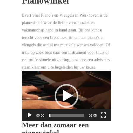
Pianowinkel
Evert Snel Piano’s en Vleugels in Werkhoven is dé
pianowinkel waar de liefde voor muziek en
vakmanschap hand in hand gaan. Bij ons kunt u
terecht voor een breed assortiment aan piano’s en
vleugels die aan al uw muzikale wensen voldoen. Of
u nu op zoek bent naar een instrument voor thuis of
een professionele uitvoering, onze ervaren adviseurs
staan klaar om u te begeleiden bij uw keuze.
Videospeler
00:00
02:05
Meer dan zomaar een
pianowinkel