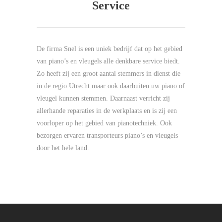
Service
De firma Snel is een uniek bedrijf dat op het gebied
van piano’s en vleugels alle denkbare service biedt.
Zo heeft zij een groot aantal stemmers in dienst die
in de regio Utrecht maar ook daarbuiten uw piano of
vleugel kunnen stemmen. Daarnaast verricht zij
allerhande reparaties in de werkplaats en is zij een
voorloper op het gebied van pianotechniek. Ook
bezorgen ervaren transporteurs piano’s en vleugels
door het hele land.