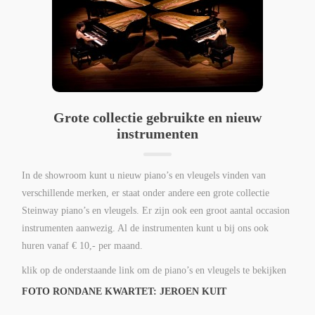
Grote collectie gebruikte en nieuw
instrumenten
In de showroom kunt u nieuw piano’s en vleugels vinden van
verschillende merken, er staat onder andere een grote collectie
Steinway piano’s en vleugels. Er zijn ook een groot aantal occasion
instrumenten aanwezig. Al de instrumenten kunt u bij ons ook
huren vanaf € 10,- per maand.
klik op de onderstaande link om de piano’s en vleugels te bekijken
FOTO RONDANE KWARTET: JEROEN KUIT