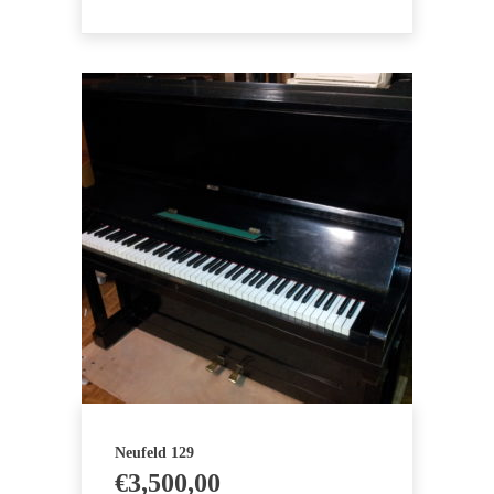
was:
is:
€9,500,00.
€8,000,00.
Neufeld 129
€
3,500,00