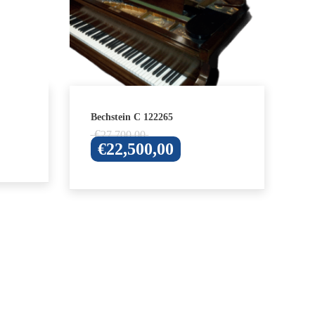
Bechstein C 122265
Oorspronkelijke
€
27,700,00
Huidige
€
22,500,00
prijs
prijs
was:
is:
€27,700,00.
€22,500,00.