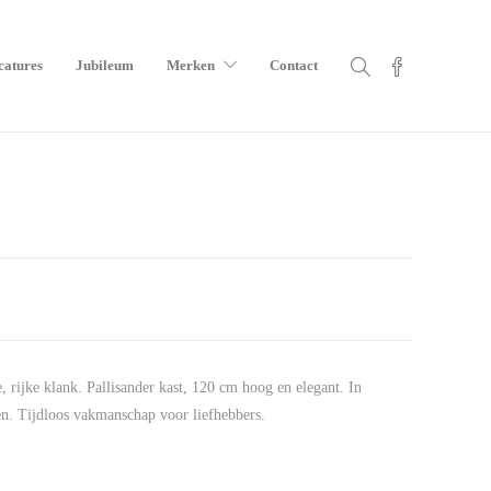
catures
Jubileum
Merken
Contact
rijke klank. Pallisander kast, 120 cm hoog en elegant. In
en. Tijdloos vakmanschap voor liefhebbers.