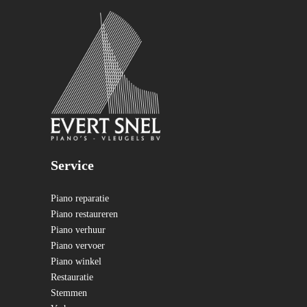
Service
Piano reparatie
Piano restaureren
Piano verhuur
Piano vervoer
Piano winkel
Restauratie
Stemmen