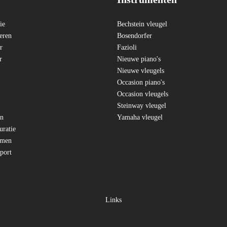
ie
Bechstein vleugel
reren
Bosendorfer
r
Fazioli
r
Nieuwe piano's
Nieuwe vleugels
Occasion piano's
Occasion vleugels
Steinway vleugel
en
Yamaha vleugel
uratie
mmen
sport
Links