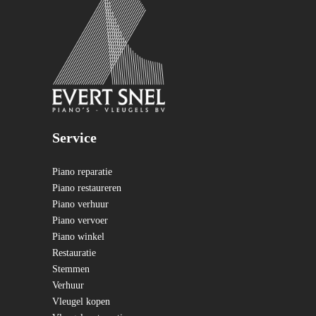
Service
Piano reparatie
Piano restaureren
Piano verhuur
Piano vervoer
Piano winkel
Restauratie
Stemmen
Verhuur
Vleugel kopen