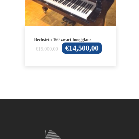
Bechstein 160 zwart hoogglans
Oorspronkelijke
Huidige
€
14,500,00
€
15,000,00
prijs
prijs
was:
is:
€15,000,00.
€14,500,00.