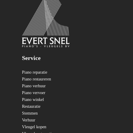
Service
Piano reparatie
Piano restaureren
Piano verhuur
Piano vervoer
Piano winkel
Restauratie
Stemmen
Verhuur
Vleugel kopen