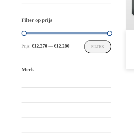
Filter op prijs
Min.
Max.
€12,270
€12,280
Prijs:
—
FILTER
prijs
prijs
Merk