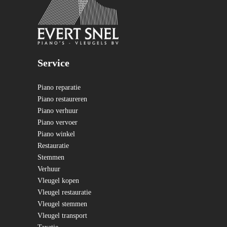
Service
Piano reparatie
Piano restaureren
Piano verhuur
Piano vervoer
Piano winkel
Restauratie
Stemmen
Verhuur
Vleugel kopen
Vleugel restauratie
Vleugel stemmen
Vleugel transport