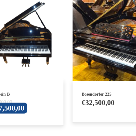
ein B
Bosendorfer 225
Oorspronkelijke
€
32,500,00
000,00
Huidige
7,500,00
prijs
prijs
was:
is:
€40,000,00.
€37,500,00.