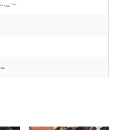
 hoogglans
ein