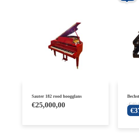
Sauter 182 rood hoogglans
Bechst
€
25,000,00
€
40,
€
3