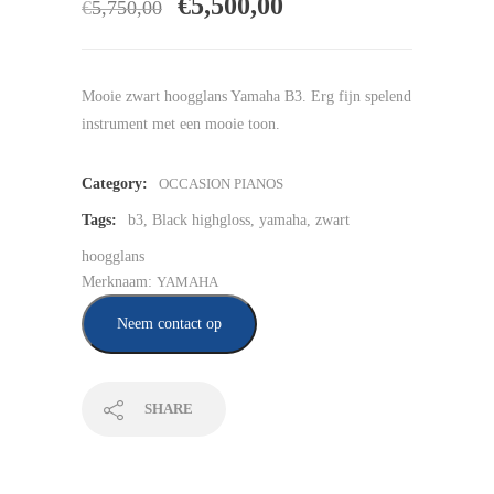
Oorspronkelijke
Huidige
€
5,500,00
€
5,750,00
prijs
prijs
was:
is:
Mooie zwart hoogglans Yamaha B3. Erg fijn spelend
€5,750,00.
€5,500,00.
instrument met een mooie toon.
Category:
OCCASION PIANOS
Tags:
b3
,
Black highgloss
,
yamaha
,
zwart
hoogglans
Merknaam:
YAMAHA
Neem contact op
SHARE