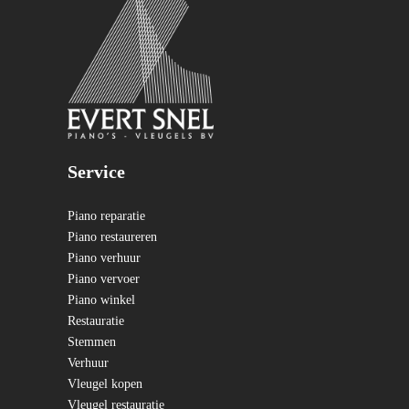
Service
Piano reparatie
Piano restaureren
Piano verhuur
Piano vervoer
Piano winkel
Restauratie
Stemmen
Verhuur
Vleugel kopen
Vleugel restauratie