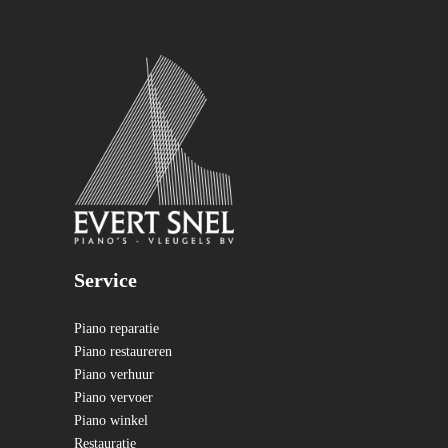
Service
Piano reparatie
Piano restaureren
Piano verhuur
Piano vervoer
Piano winkel
Restauratie