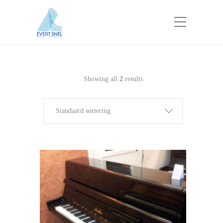
Showing all
2
results
Standaard sortering