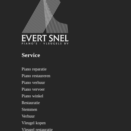
Service
Piano reparatie
Piano restaureren
Piano verhuur
Piano vervoer
Piano winkel
Restauratie
Stemmen
Verhuur
Vleugel kopen
Vleugel restauratie