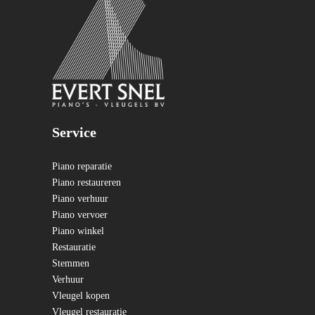
Service
Piano reparatie
Piano restaureren
Piano verhuur
Piano vervoer
Piano winkel
Restauratie
Stemmen
Verhuur
Vleugel kopen
Vleugel restauratie