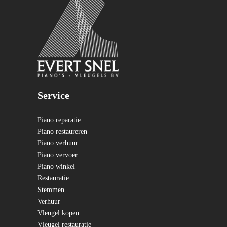
Service
Piano reparatie
Piano restaureren
Piano verhuur
Piano vervoer
Piano winkel
Restauratie
Stemmen
Verhuur
Vleugel kopen
Vleugel restauratie