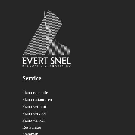
Service
Piano reparatie
Piano restaureren
Piano verhuur
Piano vervoer
Piano winkel
Restauratie
Stemmen