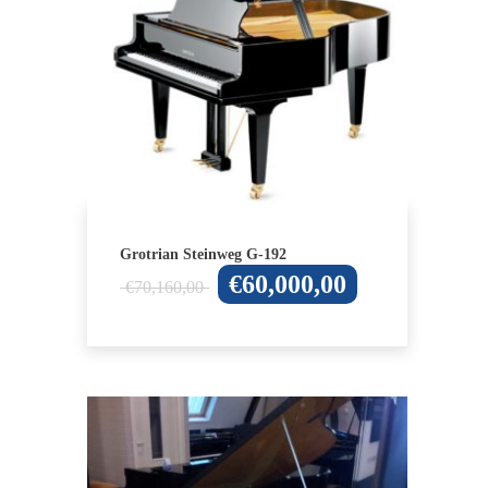
Grotrian Steinweg G-192
Oorspronkelijke
Huidige
€
60,000,00
€
70,160,00
prijs
prijs
was:
is:
€70,160,00.
€60,000,00.