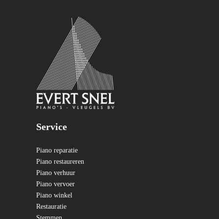
Service
Piano reparatie
Piano restaureren
Piano verhuur
Piano vervoer
Piano winkel
Restauratie
Stemmen