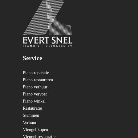
Service
Piano reparatie
Piano restaureren
Piano verhuur
Piano vervoer
Piano winkel
Restauratie
Stemmen
Verhuur
Vleugel kopen
Vleugel restauratie