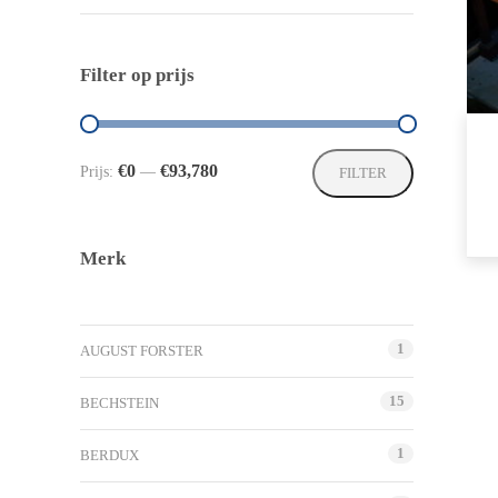
Filter op prijs
Min.
Max.
€0
€93,780
Prijs:
—
FILTER
prijs
prijs
Merk
1
AUGUST FORSTER
15
BECHSTEIN
1
BERDUX