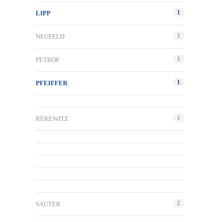
1
LIPP
1
NEUFELD
1
PETROF
1
PFEIFFER
1
REKEWITZ
2
SAUTER