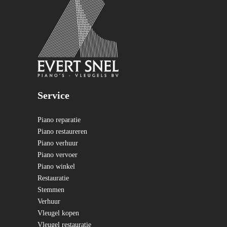
Service
Piano reparatie
Piano restaureren
Piano verhuur
Piano vervoer
Piano winkel
Restauratie
Stemmen
Verhuur
Vleugel kopen
Vleugel restauratie