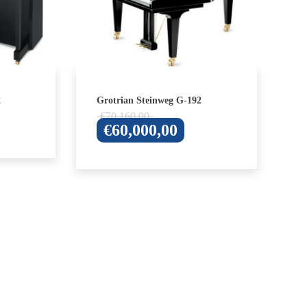
2
Grotrian Steinweg G-192
Oorspronkelijke
€
70,160,00
Huidige
€
60,000,00
prijs
prijs
was:
is:
€70,160,00.
€60,000,00.