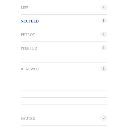
1
LIPP
1
NEUFELD
1
PETROF
1
PFEIFFER
1
REKEWITZ
2
SAUTER