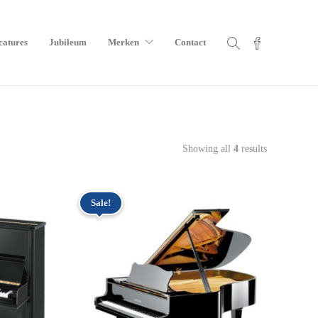
catures
Jubileum
Merken
Contact
Showing all
4
results
Sale!