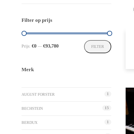
Filter op prijs
Min.
Max.
€0
€93,780
Prijs:
—
FILTER
prijs
prijs
Merk
1
AUGUST FORSTER
15
BECHSTEIN
1
BERDUX