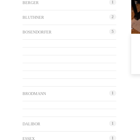
1
BERGER
2
BLUTHNER
5
BOSENDORFER
1
BRODMANN
1
DALIBOR
1
ESSEX