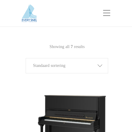
Showing all
7
results
Standaard sortering