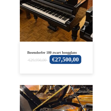
Bosendorfer 180 zwart hoogglans
Oorspronkelijke
Huidige
€
27,500,00
€
29,950,00
prijs
prijs
was:
is:
€29,950,00.
€27,500,00.