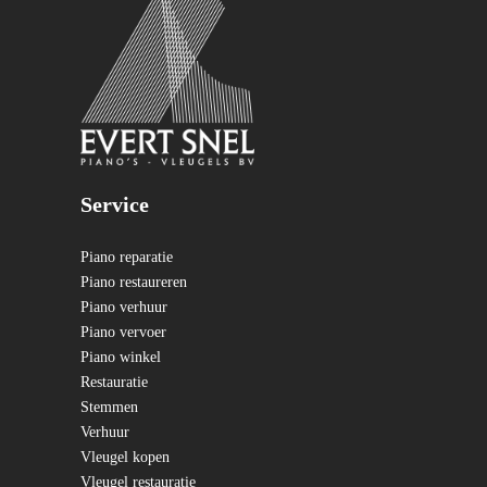
Service
Piano reparatie
Piano restaureren
Piano verhuur
Piano vervoer
Piano winkel
Restauratie
Stemmen
Verhuur
Vleugel kopen
Vleugel restauratie