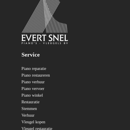
Service
Piano reparatie
Piano restaureren
Piano verhuur
Piano vervoer
Piano winkel
Restauratie
Stemmen
Verhuur
Vleugel kopen
Vleugel restauratie