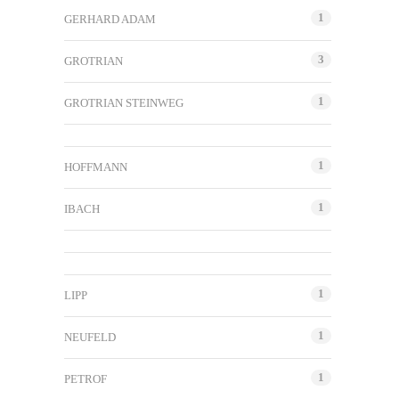
1
GERHARD ADAM
3
GROTRIAN
1
GROTRIAN STEINWEG
1
HOFFMANN
1
IBACH
1
LIPP
1
NEUFELD
1
PETROF