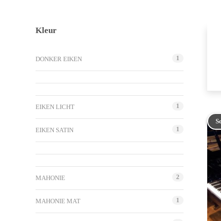
Kleur
1
DONKER EIKEN
1
EIKEN LICHT
S
1
EIKEN SATIN
2
MAHONIE
1
MAHONIE MAT