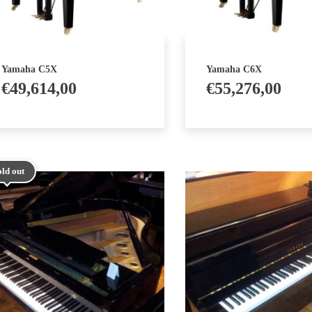
Yamaha C5X
Yamaha C6X
€
49,614,00
€
55,276,00
old out