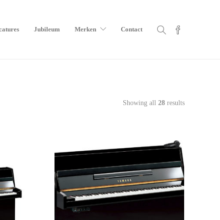
catures
Jubileum
Merken
Contact
Showing all
28
results