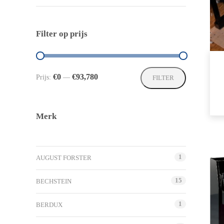
Filter op prijs
Min.
Max.
€0
€93,780
Prijs:
—
FILTER
prijs
prijs
Merk
1
AUGUST FORSTER
15
BECHSTEIN
1
BERDUX