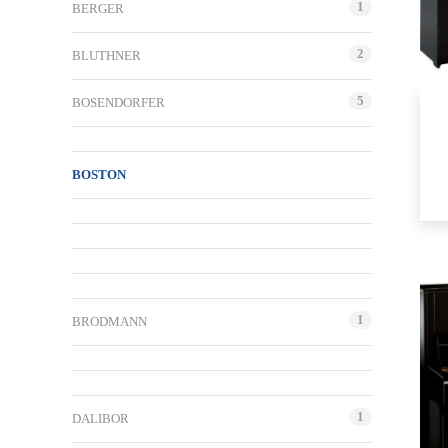
1
BERGER
2
BLUTHNER
5
BOSENDORFER
BOSTON
1
BRODMANN
1
DALIBOR