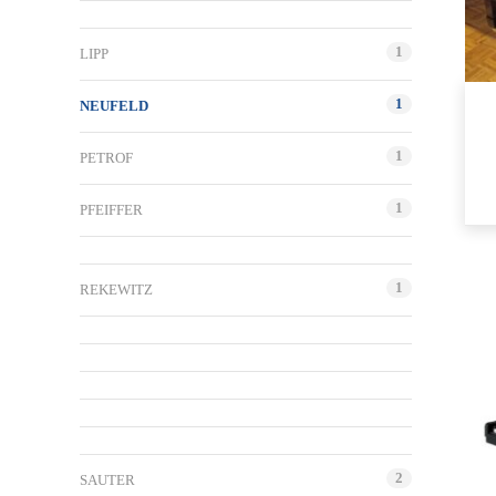
1
LIPP
1
NEUFELD
1
PETROF
1
PFEIFFER
1
REKEWITZ
2
SAUTER