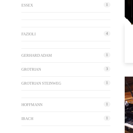
1
ESSEX
4
FAZIOLI
1
GERHARD ADAM
3
GROTRIAN
1
GROTRIAN STEINWEG
1
HOFFMANN
1
IBACH