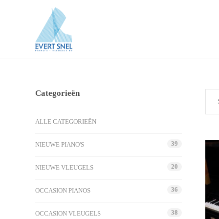
Categorieën
ALLE CATEGORIEËN
39
NIEUWE PIANO'S
20
NIEUWE VLEUGELS
36
OCCASION PIANOS
38
OCCASION VLEUGELS