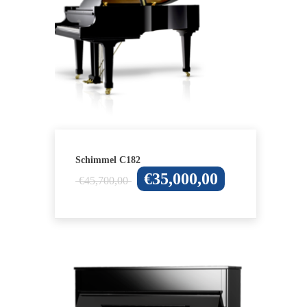
Schimmel C182
Oorspronkelijke
Huidige
€
35,000,00
€
45,700,00
prijs
prijs
was:
is:
€45,700,00.
€35,000,00.