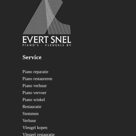
Service
Piano reparatie
Piano restaureren
Piano verhuur
Piano vervoer
Piano winkel
Restauratie
Stemmen
Verhuur
Vleugel kopen
Vleugel restauratie