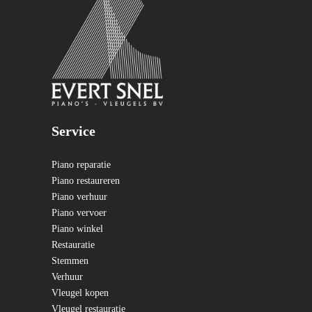
Service
Piano reparatie
Piano restaureren
Piano verhuur
Piano vervoer
Piano winkel
Restauratie
Stemmen
Verhuur
Vleugel kopen
Vleugel restauratie