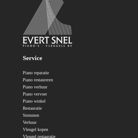
Service
Piano reparatie
Piano restaureren
Piano verhuur
Piano vervoer
Piano winkel
Restauratie
Stemmen
Verhuur
Vleugel kopen
Vleugel restauratie