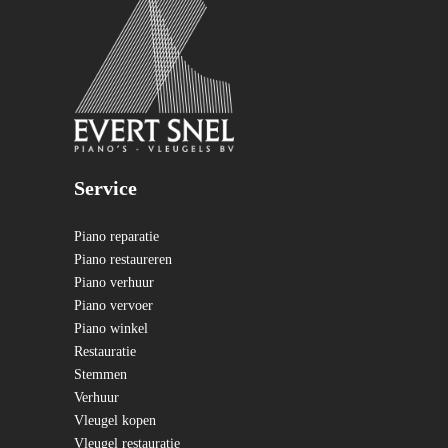
Service
Piano reparatie
Piano restaureren
Piano verhuur
Piano vervoer
Piano winkel
Restauratie
Stemmen
Verhuur
Vleugel kopen
Vleugel restauratie