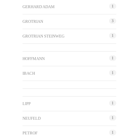
1
GERHARD ADAM
3
GROTRIAN
1
GROTRIAN STEINWEG
1
HOFFMANN
1
IBACH
1
LIPP
1
NEUFELD
1
PETROF