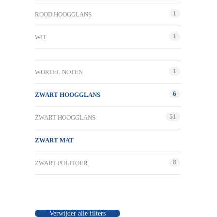
1
ROOD HOOGGLANS
1
WIT
1
WORTEL NOTEN
6
ZWART HOOGGLANS
51
ZWART HOOGGLANS
ZWART MAT
8
ZWART POLITOER
Verwijder alle filters