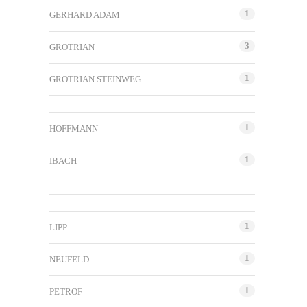
1
GERHARD ADAM
3
GROTRIAN
1
GROTRIAN STEINWEG
1
HOFFMANN
1
IBACH
1
LIPP
1
NEUFELD
1
PETROF