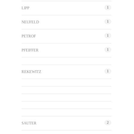
1
LIPP
1
NEUFELD
1
PETROF
1
PFEIFFER
1
REKEWITZ
2
SAUTER