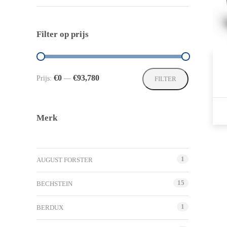
Filter op prijs
Min.
Max.
€0
€93,780
Prijs:
—
FILTER
prijs
prijs
Merk
1
AUGUST FORSTER
15
BECHSTEIN
1
BERDUX