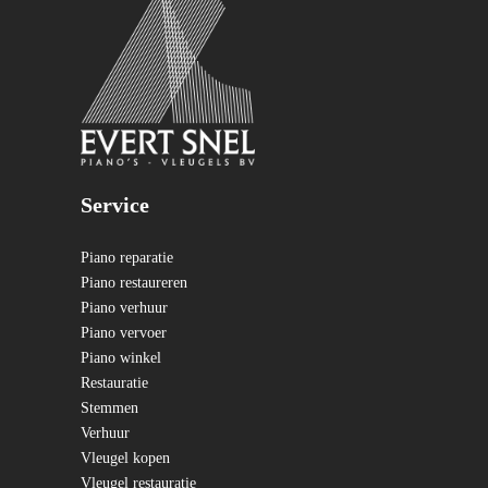
Service
Piano reparatie
Piano restaureren
Piano verhuur
Piano vervoer
Piano winkel
Restauratie
Stemmen
Verhuur
Vleugel kopen
Vleugel restauratie