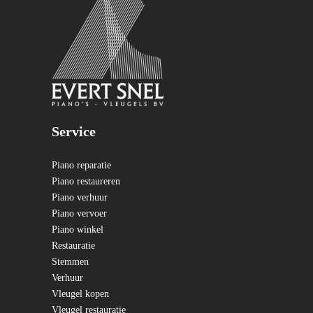
Service
Piano reparatie
Piano restaureren
Piano verhuur
Piano vervoer
Piano winkel
Restauratie
Stemmen
Verhuur
Vleugel kopen
Vleugel restauratie