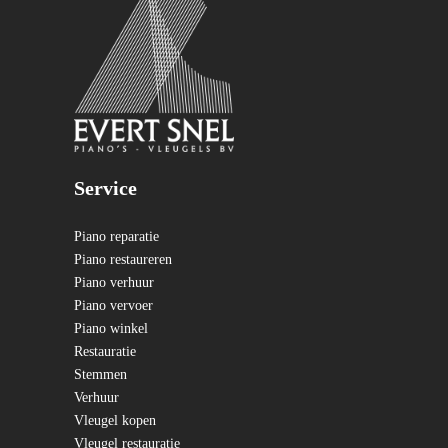
Service
Piano reparatie
Piano restaureren
Piano verhuur
Piano vervoer
Piano winkel
Restauratie
Stemmen
Verhuur
Vleugel kopen
Vleugel restauratie