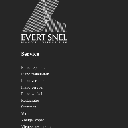
Service
Piano reparatie
Piano restaureren
Piano verhuur
Piano vervoer
Piano winkel
Restauratie
Stemmen
Verhuur
Vleugel kopen
Vleugel restauratie