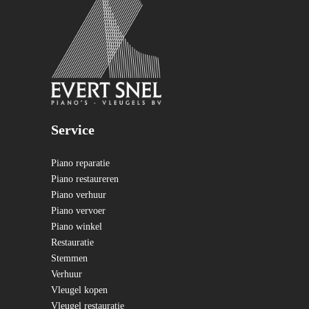
Service
Piano reparatie
Piano restaureren
Piano verhuur
Piano vervoer
Piano winkel
Restauratie
Stemmen
Verhuur
Vleugel kopen
Vleugel restauratie