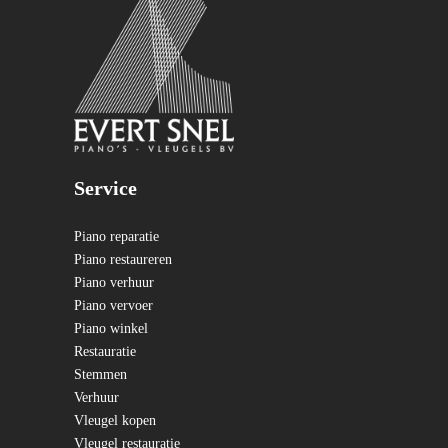
Service
Piano reparatie
Piano restaureren
Piano verhuur
Piano vervoer
Piano winkel
Restauratie
Stemmen
Verhuur
Vleugel kopen
Vleugel restauratie