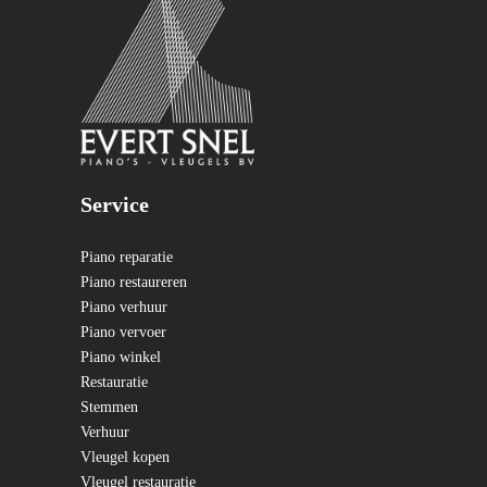
Service
Piano reparatie
Piano restaureren
Piano verhuur
Piano vervoer
Piano winkel
Restauratie
Stemmen
Verhuur
Vleugel kopen
Vleugel restauratie