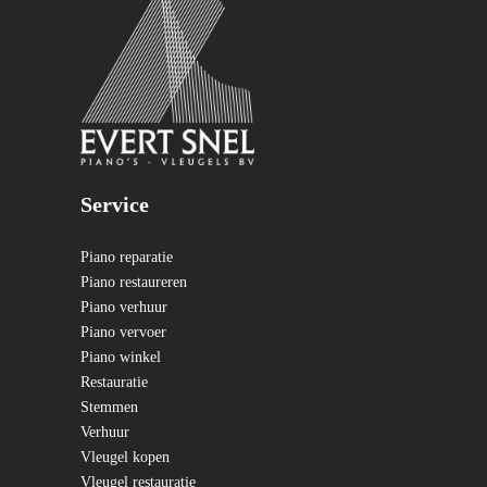
Service
Piano reparatie
Piano restaureren
Piano verhuur
Piano vervoer
Piano winkel
Restauratie
Stemmen
Verhuur
Vleugel kopen
Vleugel restauratie