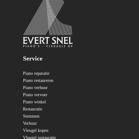
Service
Piano reparatie
Piano restaureren
Piano verhuur
Piano vervoer
Piano winkel
Restauratie
Stemmen
Verhuur
Vleugel kopen
Vleugel restauratie