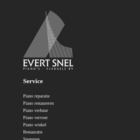
Service
Piano reparatie
Piano restaureren
Piano verhuur
Piano vervoer
Piano winkel
Restauratie
Stemmen