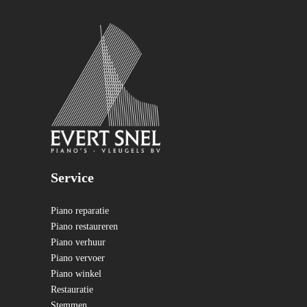
Service
Piano reparatie
Piano restaureren
Piano verhuur
Piano vervoer
Piano winkel
Restauratie
Stemmen