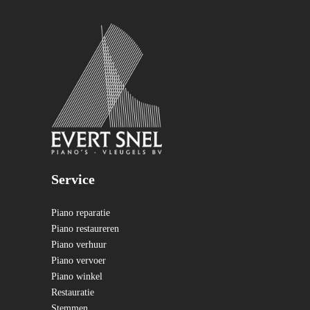
Service
Piano reparatie
Piano restaureren
Piano verhuur
Piano vervoer
Piano winkel
Restauratie
Stemmen