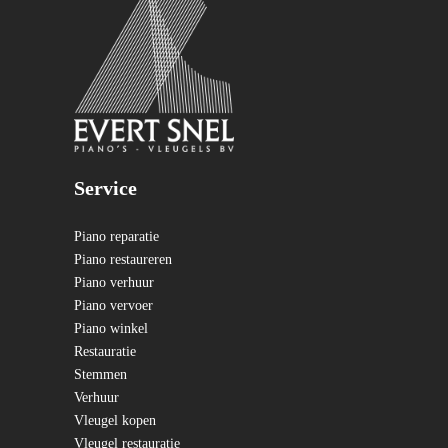
Service
Piano reparatie
Piano restaureren
Piano verhuur
Piano vervoer
Piano winkel
Restauratie
Stemmen
Verhuur
Vleugel kopen
Vleugel restauratie