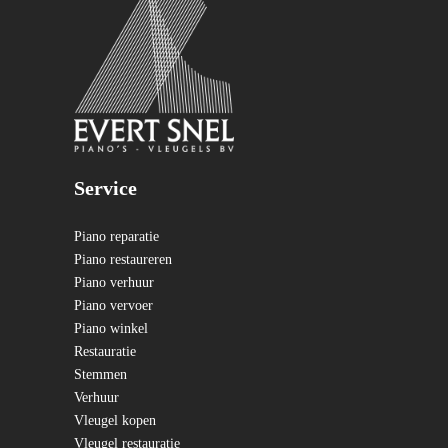
Service
Piano reparatie
Piano restaureren
Piano verhuur
Piano vervoer
Piano winkel
Restauratie
Stemmen
Verhuur
Vleugel kopen
Vleugel restauratie